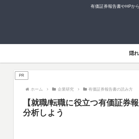
有価証券報告書やHPか
隠
PR
ホーム
企業研究
有価証券報告書の読み方
【就職/転職に役立つ有価証券
分析しよう