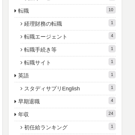
10
転職
1
経理財務の転職
4
転職エージェント
1
転職手続き等
1
転職サイト
1
英語
1
スタディサプリEnglish
4
早期退職
24
年収
1
初任給ランキング