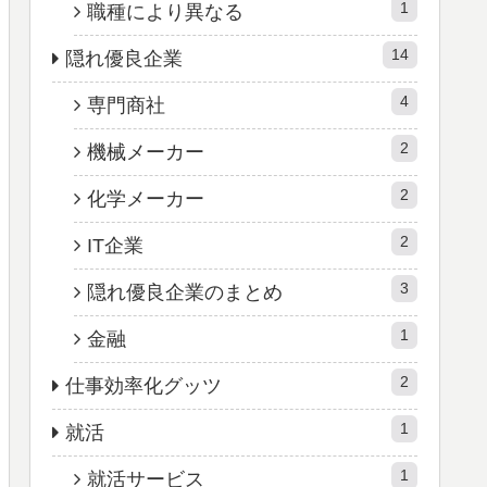
1
職種により異なる
14
隠れ優良企業
4
専門商社
2
機械メーカー
2
化学メーカー
2
IT企業
3
隠れ優良企業のまとめ
1
金融
2
仕事効率化グッツ
1
就活
1
就活サービス