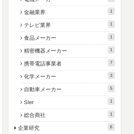
1
金融業界
1
テレビ業界
1
食品メーカー
1
精密機器メーカー
7
携帯電話事業者
3
化学メーカー
5
自動車メーカー
1
SIer
1
総合商社
6
企業研究