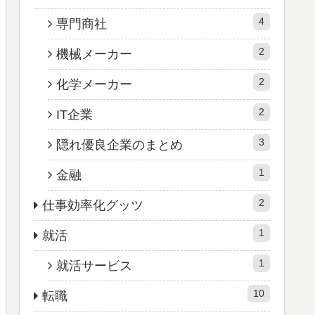
4
専門商社
2
機械メーカー
2
化学メーカー
2
IT企業
3
隠れ優良企業のまとめ
1
金融
2
仕事効率化グッツ
1
就活
1
就活サービス
10
転職