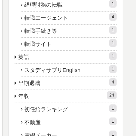
1
経理財務の転職
4
転職エージェント
1
転職手続き等
1
転職サイト
1
英語
1
スタディサプリEnglish
4
早期退職
24
年収
1
初任給ランキング
1
不動産
1
電機メーカー