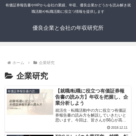
有価証券報告書やHPから会社の業績、年収、優良企業かどうかを読み解き就
職活動や転職活動に役立つ情報を提供します
優良企業と会社の年収研究所
ホーム
企業研究
企業研究
【就職/転職に役立つ有価証券報
有価証券報告書の読み方
告書の読み方】年収を把握し、企
業分析しよう
就活生・転職活動中の方に役立つ有価証
券報告書の読み方を解説していきたいと
思います。今回は、皆さんが関心が高い
年収の見方です。企業名＋年収で検索す
2018.12.11
ると平均年収が出てきますが、そのソー
スは有価証券報告書です。今回は、大手