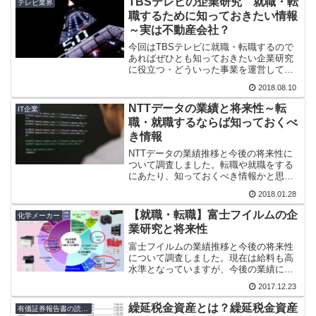
TBSテレビの企業研究 就職・転
テレビ業界
製鉄会社の新日鉄住金を例にとって有価
職するために知っておきたい情報
証券報告書の年収の見方を説明したいと
～実は不動産会社？
思います。
今回はTBSテレビに就職・転職するので
あればぜひとも知っておきたい企業研究
に役立つ・どういった事業を運営してい
る会社なのか・事業ごとの売上・利益構
2018.08.10
成はどうなっているのか・貸借対照表と
損益計算書はどうなっているのか・そこ
NTTデータの業績と将来性～転
IT企業
からわかる安全性やビジネスモデルはど
職・就職するならば知っておくべ
うなっているのかといった情報をまとめ
き情報
ました。
NTTデータの業績推移と今後の将来性に
ついて調査しました。転職や就職をする
にあたり、知っておくべき情報かと思い
ますので、お役立てください。
2018.01.28
【就職・転職】富士フイルムの企
化学メーカー
業研究と将来性
富士フイルムの業績推移と今後の将来性
について調査しました。現在は給料も高
水準となっていますが、今後の業績によ
っては待遇が悪化する可能性がありま
2017.12.23
す。富士フイルムに就職・転職したい場
合は、過去の業績推移等の企業分析・財
繰延税金資産とは？繰延税金資産
有価証券報告書の読み方
務分析が必要です。