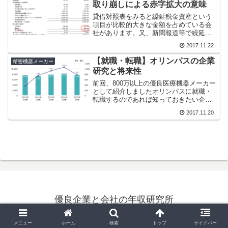
取り崩しによる赤字拡大の意味
貸借対照表をみると繰延税金資産という
項目が比較的大きな金額を占めている会
社があります。又、新聞報道等で繰延税
金資産の取り崩しにより赤字拡大等報道
2017.11.22
される記載も見かけます。新聞を単に読
むだけでなく、理解するためにも繰延税
【就職・転職】オリンパスの企業
精密機器メーカー
金資産とは何か知っておくことは意味の
研究と将来性
あることだと思いますし、今回は繰延税
金資産とはそもそも何なのか、繰延税金
前回、800万以上の優良医療機器メーカー
資産取り崩しによる赤字拡大とはどうい
として紹介しましたオリンパスに就職・
った意味なのかまとめました。
転職するのであれば知っておきたい企業
業研究に役立つ・どういった事業を運営
2017.11.20
している会社なのか・事業ごとの売上・
利益構成はどうなっているのか・将来性
はどうかといった情報をまとめました。
優良企業と会社の年収研究所
© 2017 優良企業と会社の年収研究所.
メニュー
ホーム
検索
トップ
サイドバー