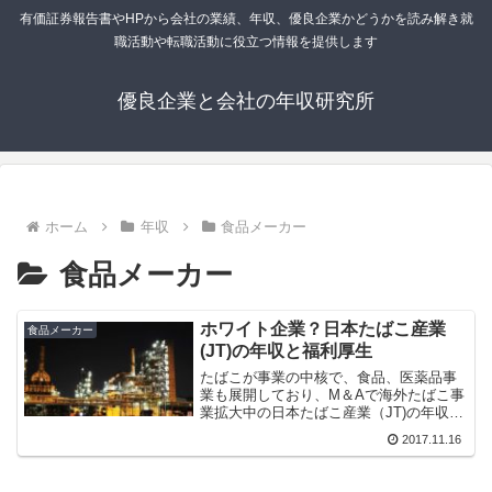
有価証券報告書やHPから会社の業績、年収、優良企業かどうかを読み解き就
職活動や転職活動に役立つ情報を提供します
優良企業と会社の年収研究所
ホーム
年収
食品メーカー
食品メーカー
ホワイト企業？日本たばこ産業
食品メーカー
(JT)の年収と福利厚生
たばこが事業の中核で、食品、医薬品事
業も展開しており、M＆Aで海外たばこ事
業拡大中の日本たばこ産業（JT)の年収と
福利厚生、企業年金の有無、残業時間・
2017.11.16
有給消化率等のワークライフバランス、
リストラの有無等調査しました。